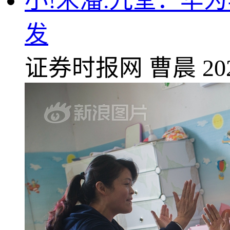
小!米潘.九堂：华
发
证券时报网
曹晨
20