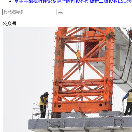
基金
金融
视听
评论
专题
产经
创投
科创板
新三板
投教
ESG
滚
公众号