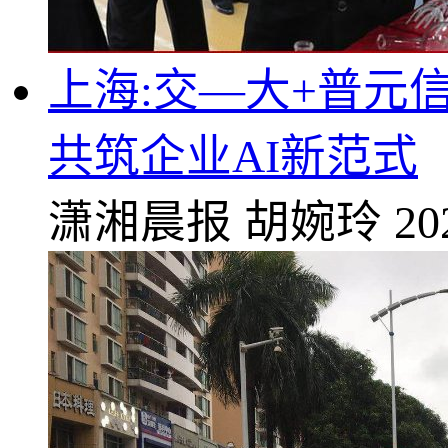
上海:交—大+普元
共筑企业AI新范式
潇湘晨报
胡婉玲
20